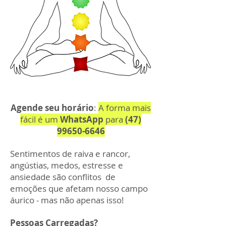
Agende seu horário
:
A forma mais
fácil é um
WhatsApp
para
(47)
99650-6646
Sentimentos de raiva e rancor,
angústias, medos, estresse e
ansiedade são conflitos de
emoções que afetam nosso campo
áurico - mas não apenas isso!
Pessoas Carregadas?