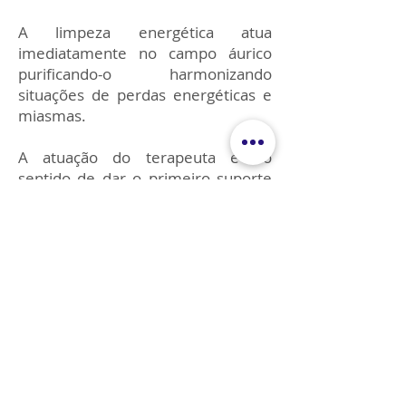
A limpeza energética atua
imediatamente no campo áurico
purificando-o harmonizando
situações de perdas energéticas e
miasmas.
A atuação do terapeuta é no
sentido de dar o primeiro suporte
necessário para que o indivíduo
possa reestabelecer sua condição
energética adequada.
Para isso utilizam-se técnicas e
instrumentos adequados como
defumação com incensos e plantas
de poder, mantras e trabalho da
energia.