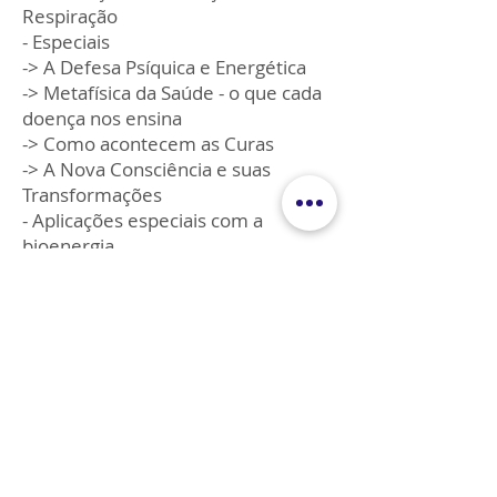
Respiração
- Especiais
-> A Defesa Psíquica e Energética​
-> Metafísica da Saúde - o que cada
doença nos ensina
-> Como acontecem as Curas
-> A Nova Consciência e suas
Transformações
- Aplicações especiais com a
bioenergia
Incluso no Curso:
O curso oferece
apostila e certificado.
Horários:
Sexta-Feira - das 19h até 22h
Sábado - das 09:00 às 18:00 com
parada para almoço.